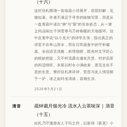
（十六）
这封信札围绕一首咏蔬小诗展开，层层剖解，见
微知著。作者不满足于寻常的咏物写景，而是从
一盘青蔬中读出“静”与“新”的生命姿态，从一箸
之间品味出千涧雪寒与万岭春暖的天地循环。信
中反复申说“以小见大”的诗学主张，指出真正的
诗意不在奇山异水，而在日常蔬食中的守朴藏
真。全信语言清雅，析理细密，既有对文字匠心
的精妙把捉，又不时流露出邀友共赏、对炉品茶
的闲适情怀。末尾以时令小满收束，更见生生不
息的生意。整封信札将诗评、哲思与友人情谊熔
于一炉，读之如对坐清谈，齿颊生凉。
2026年5月21日
疏钟裁月烟光冷 流水入云茶味深 | 清音
清音
（十五）
此札乃守澈致友人子珩之作，以新得《夜茗》小