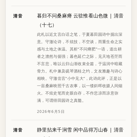
暮归不问桑麻瘠 云驻惟看山色微 | 清音
清音
（十七）
此札以近文言白话之笔，于夏暮田园诗中掘出深
意。守澈论诗，不炫技，不空谈，而重生命之实
感与土地之体温。其析“不问瘠肥”一语，道出耕
者之澹然与倔强；暮色延伫之际，见天地苍茫而
不言悲，唯以云归山渐收束全篇，于温润中暗藏
骨力。札中兼及砚琴酒桂之约，文友雅趣与诗心
相映。守澈尝言“小中见大”，此诗此评，正是以
一亩桑麻映照千古农事，以一缕斜晖收摄人间烟
火。不炫史笔而史眼自存，不作悲凉而凉意弥
满，可谓得田园诗之真髓。
2026年6月5日
静里拈来千涧雪 闲中品得万山春 | 清音
清音