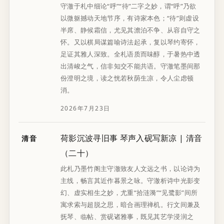
守澈于札中细论“呼”“待”二字之妙，谓“呼”乃欲
以微躯撼动天地节序，有诗家本色；“待”则虚设
半席、静候霜信，尤见其澹泊不争、从容自守之
怀。又以棋局谋篇喻诗法起承，复以琴约寄怀，
足证其雅人深致。全札语质而味醇，于暑热中透
出清峻之气，信非知交不能共语。守澈笔墨间那
份澄明之境，读之恍若秋荫生凉，令人尘虑顿
消。
2026年7月23日
荷影沉波寻旧事 琴声入砚写新凉 | 清音
清音
（二十）
此札乃墨竹阁主守澈致友人文远之书，以论诗为
主线，畅言其近作暮景之咏。守澈析诗中光影变
幻、虚实相生之妙，尤重“拾涟漪”“见鹭影”间所
寓求索与超脱之思，暗合画理禅机。行文间兼及
抚琴、临帖、赏砚诸雅事，既见其艺学浸润之