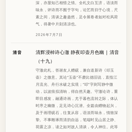
深，亦显知己相惜之情。全札文白互济，语淡而
味永，评诗而不囿于字句，论艺而归于心境，尺
素之间，清谈之趣盎然，足令展卷者如对松风荷
气，得暑中片刻清凉也。
2026年7月7日
清辉浸棹诗心澈 静夜叩壶月色幽 | 清音
清音
（十九）
守澈此札，答谢友人赠砚，兼自道新诗《叩玉
壶》之微意。其论“玉壶”不袭比德旧说，直指江
月流光、舟行水破之实境；“叩”字则写静中微
动，以波痕拟清响，得自然天趣。守澈论诗，重
即目感发，融通诗画，尤于暮色流转之际，体认
时序之幽微，足见诗心沉潜。全篇由赠物起兴，
及于画理砚石，往复从容，语淡而味永，情致深
挚。不事雕琢而清韵自远，笔端时见山居之静、
荷露之凉，读之如对故人清谈，令人神往。此等