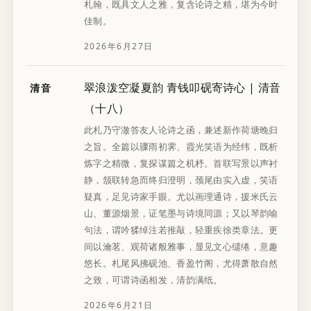
札翰，既具文人之雅，复含论诗之精，堪为今时
佳制。
2026年6月27日
翠浪泼空凝夏韵 青钱叩砚寄诗心 | 清音
清音
（十八）
此札乃守澈答友人论诗之函，兼述新作荷塘晚归
之旨。全篇以骤雨初霁、霞光笑语为经纬，既析
炼字之精微，复探谋篇之机杼。首联写景以声衬
静，颔联转急而终归澄明，颈尾由实入虚，笑语
疑真，足见诗家手眼。尤以画理通诗，援米氏云
山、董源烟景，证笔墨与诗境同源；又以琴韵喻
句法，谓吟猱绰注若推敲，轻重疾徐类章法。更
间以瀹茗、观荷诸般雅事，显见文心缱绻，意趣
悠长。札尾风拂砚池、香盈竹阁，尤得萧散自然
之致，可谓诗函相发，清韵满纸。
2026年6月21日