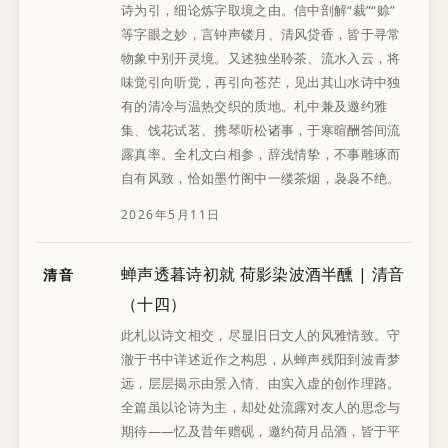
诗为引，细论炼字取境之由。信中剖解“裁”“赊”
等字眼之妙，言钟声镂月、清风贷香，皆于寻常
物象中别开灵境。又述独坐聆茶、流水入云，将
味觉引向听觉，再引向苍茫，见出其山水诗中独
有的清冷与温热交织的质地。札中兼及邀约雅
集、饯花试茗、携琴听松诸事，于寒暄酬答间流
露真率。全札文白相参，辞浅情挚，不事雕琢而
自有风致，恰如墨竹阁中一缕茶烟，袅袅不绝。
2026年5月11日
蝉声透暮诗初就 荷影染波酒半醺 | 清音
清音
（十四）
此札以诗文相交，尽显旧日文人的风雅情致。守
澈于书中详述近作之构思，从蝉声残阳到波青梦
远，层层揭示由景入情、由实入虚的创作理路。
全篇虽以论诗为主，却处处流露对友人的思念与
期待——忆及昔年赠砚，邀约荷月品酒，皆于平