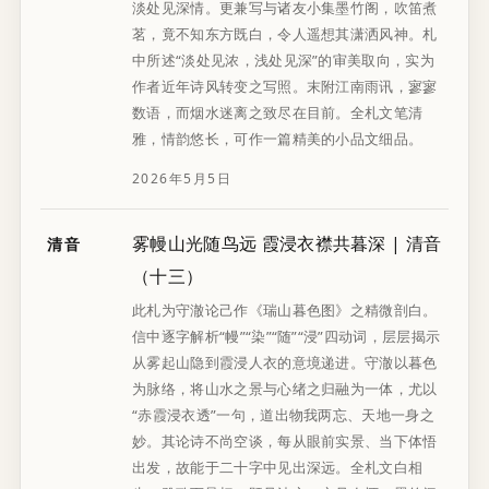
淡处见深情。更兼写与诸友小集墨竹阁，吹笛煮
茗，竟不知东方既白，令人遥想其潇洒风神。札
中所述“淡处见浓，浅处见深”的审美取向，实为
作者近年诗风转变之写照。末附江南雨讯，寥寥
数语，而烟水迷离之致尽在目前。全札文笔清
雅，情韵悠长，可作一篇精美的小品文细品。
2026年5月5日
雾幔山光随鸟远 霞浸衣襟共暮深 | 清音
清音
（十三）
此札为守澈论己作《瑞山暮色图》之精微剖白。
信中逐字解析“幔”“染”“随”“浸”四动词，层层揭示
从雾起山隐到霞浸人衣的意境递进。守澈以暮色
为脉络，将山水之景与心绪之归融为一体，尤以
“赤霞浸衣透”一句，道出物我两忘、天地一身之
妙。其论诗不尚空谈，每从眼前实景、当下体悟
出发，故能于二十字中见出深远。全札文白相