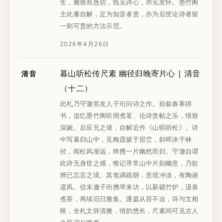
生，雅致而恳切，既见诗心，亦见友怀。墨竹阁
主此番自解，足为知音者赏，亦为后世论诗者留
一则可贵的方法示范。
2026年4月26日
暮山听松传尺素 幽径归晚寄片心 | 清音
清音
（十二）
此札乃守澈答友人子珩问诗之作。前叙春寒得
书，追忆墨竹阁听雨煮茗、论诗赏帖之乐，情致
深婉。后应兄之请，自解近作《山暝听松》。诗
中写暮归山中，见晚霞披于层峦，斜晖沐于林
径，闻松风渐远，终携一片幽然而归。守澈自谓
此诗无身世之感，惟记寻常山中片刻幽意，乃欲
辨已忘言之境。其笔调疏朗，意境冲淡，有陶谢
遗风。信末邀子珩携琴来访，以新砚竹炉，汲泉
煮茶，再续旧日雅集。通篇从容不迫，诗与文相
映，全札文辞清雅，情韵悠长，尺素间可见古人