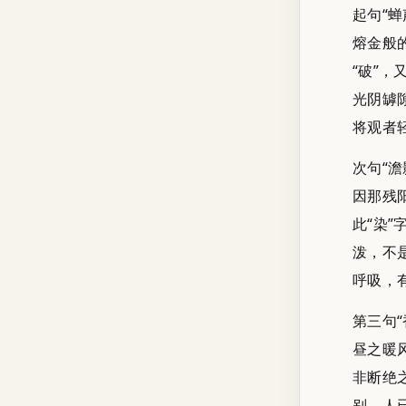
起句“
熔金般
“破”
光阴罅
将观者
次句“
因那残
此“染
泼，不
呼吸，
第三句
昼之暖
非断绝
别，人