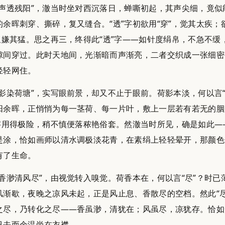
蝉声透残阳”，澈当时坐对西沉落日，蝉嘶初起，其声尖细，竟似
的余晖刺穿、撕碎，复又缝合。“透”字初欲用“穿”，觉其太疾；
，又嫌其猛。思之再三，终得此“透”字——如针度绢帛，不急不缓
隙间穿过。此时天地间，光渐暗而声渐亮，二者交织成一张细密
轻轻网住。
澹影染荷塘”，实写眼前景，却又不止于眼前。荷影本淡，何以言“
阳余晖，正悄悄为每一茎荷、每一片叶，敷上一层若有若无的胭
”字用得极险，稍不慎便落秾艳俗套。然澈当时所见，确是如此—
是涂，恰如画师以清水调极淡花青，在素绢上轻轻晕开，那颜色
有了生命。
“香渺清风尽”，由视觉转入嗅觉。荷香本在，何以言“尽”？时已
风渐歇，夜晚之凉风未起，正是风止息、香散尽的空档。然此“尽
之尽，乃转化之尽——香虽渺，清犹在；风虽尽，凉犹存。恰如
已去而余温尚在衣襟。