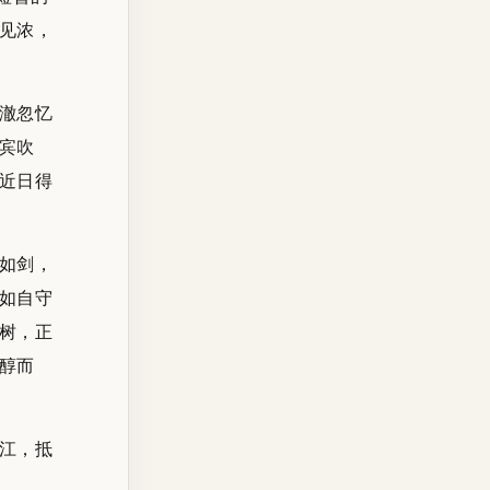
见浓，
澈忽忆
宾吹
近日得
如剑，
如自守
树，正
醇而
江，抵