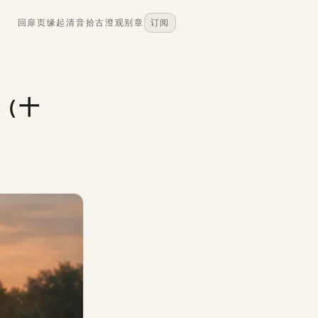
回扉页
缘起
清音
拾古
澄观
别章
订阅
 （十