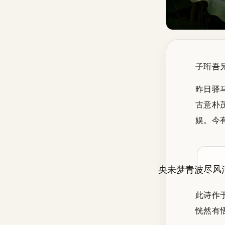
子珩吾
昨日驿
古意朴
娱。今
波青梦未央
香渺清风尽
此诗作
恍然有