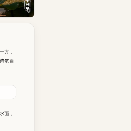
一方，
诗笔自
水面，