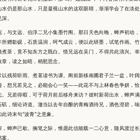
山水仍是那山水，只是凝视山水的这双眼睛，渐渐学会了在淡处
见深。
浣，与文远、伯淳二兄小集墨竹阁。那日天色向晚，蝉声初动，
年所赠歙砚，石质温润，呵气成云，便以此研墨，试笔作画。竹
樵煮茶，竟不知东方之既白。惜兄远在吴门，不得共此清兴。幸
数章，读之如晤，稍慰思念。
常以残荷听雨、煮茗读书为课。阁前新移南圃君子兰一盆，叶阔
盏，想兄若见之，必能会心一笑——此花不与上林春色争妍，恰
志。兄若得暇，可于荷月前后移舟来访？彼时新荷出水，蝉声满
石矶，细论诗道。澈当以去年自酿的青梅酒待兄，酒色澄碧，味
如此诗末句“波青”之意象。
深，蝉声已歇。搁笔之际，惟愿此信能载一二心意，随风渡过长
书案。