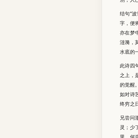
结句“
字，便
亦在梦
涟漪，
水底的
此诗四
之上，
的觉醒
如对诗
终穷之
兄尝问
灵；少
里，何