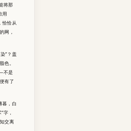
能将那
欲用
，恰恰从
的网，
染”？盖
脂色。
—不是
便有了
薄暮，白
”字，
知交离