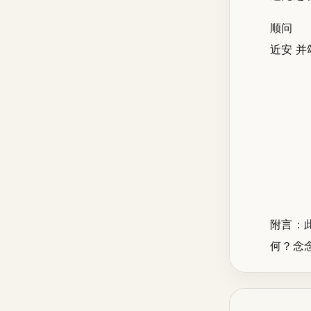
顺问
近安 并
附言：
何？念