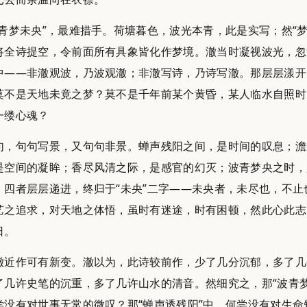
波青梦未央”，最难措手。荷塘暮色，波光本青，此是实写；然“梦
将全诗提空，令前面所有具象皆化作梦境。澈当时凝视波光，忽
中——非澈观波，乃波观澈；非澈写诗，乃诗写澈。那层层漾开
莫不是天地未竟之梦？莫不是千年前某个黄昏，某人临水自照时
一缕心魂？
句，句句写景，又句句非景。蝉声残阳之间，是时间的叹息；澹
是空间的凝眸；香尽风清之际，是感官的幻灭；波青梦央之时，
。四者层层递进，终归于“未央”二字——未央者，未尽也，不止
艺之追求，对天地之体悟，虽时有迷途，时有困顿，然此心此志
日。
澈近作可有新变。澈以为，此诗较前作，少了几分沉郁，多了几
了几许史笔的沉重，多了几许山水的清音。然细究之，那“波青梦
尝没有对世事无常的微叹？那“蝉声透残阳”中，何尝没有对生命