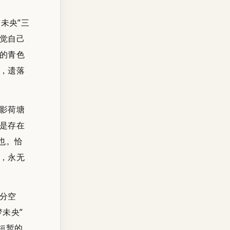
未央”三
觉自己
的青色
，遗落
影荷塘
是存在
也。恰
，永无
分空
未央”
短暂的