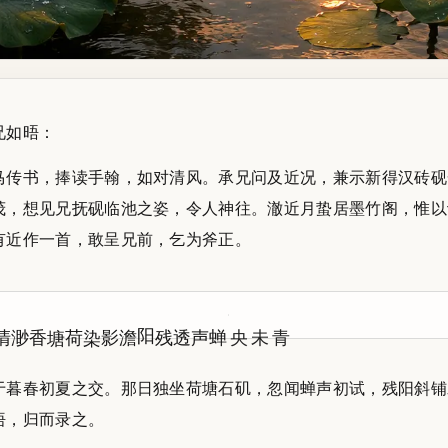
兄如晤：
马传书，捧读手翰，如对清风。承兄问及近况，兼示新得汉砖砚
茂，想见兄抚砚临池之姿，令人神往。澈近月蛰居墨竹阁，惟以
有近作一首，敢呈兄前，乞为斧正。
澹影染荷塘
蝉声透残阳
青未央
于暮春初夏之交。那日独坐荷塘石矶，忽闻蝉声初试，残阳斜铺
悟，归而录之。