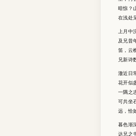
暗惊？
在浅处
上月中
及兄昔
笛，云
兄新诗
澈近日
花开似
一隅之
可共坐
远，恰
暮色渐
达兄之