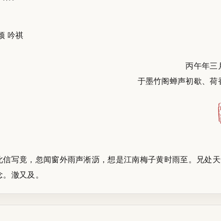
颂 吟祺
丙午年三
于墨竹阁蝉声初歇、荷
此信写竟，忽闻窗外雨声淅沥，想是江南梅子黄时雨至。兄处天
念。澈又及。