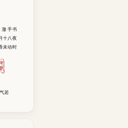
澈 手书
月十八夜
香未动时
气若