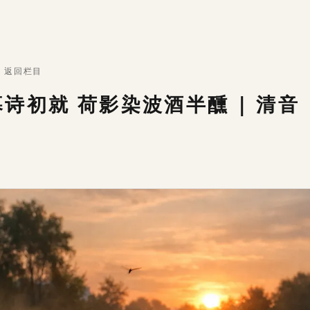
·
返回栏目
诗初就 荷影染波酒半醺 | 清音