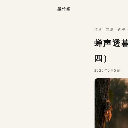
墨竹阁
清音
·
立夏
·
丙午
蝉声透暮
四）
2026年5月5日