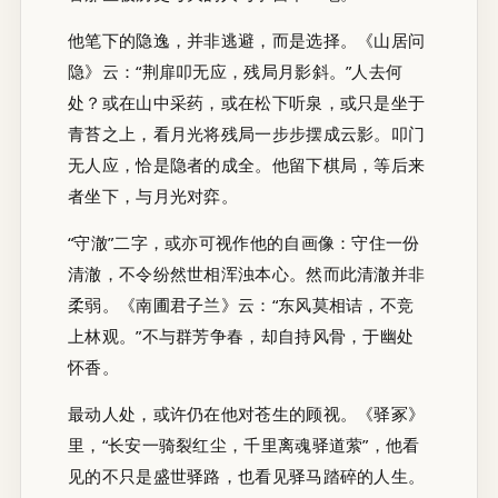
他笔下的隐逸，并非逃避，而是选择。《山居问
隐》云：“荆扉叩无应，残局月影斜。”人去何
处？或在山中采药，或在松下听泉，或只是坐于
青苔之上，看月光将残局一步步摆成云影。叩门
无人应，恰是隐者的成全。他留下棋局，等后来
者坐下，与月光对弈。
“守澈”二字，或亦可视作他的自画像：守住一份
清澈，不令纷然世相浑浊本心。然而此清澈并非
柔弱。《南圃君子兰》云：“东风莫相诘，不竞
上林观。”不与群芳争春，却自持风骨，于幽处
怀香。
最动人处，或许仍在他对苍生的顾视。《驿冢》
里，“长安一骑裂红尘，千里离魂驿道萦”，他看
见的不只是盛世驿路，也看见驿马踏碎的人生。