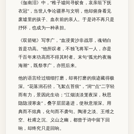
《伽南泪》中，“稚子墟间寻蚁食，哀亲垣下抚
衣冠”，当世人争论疆界与文明，他却俯身看见
废墟里的孩子、血衣前的亲人。于是诗不再只是
抒怀，也成为一种承担。
《双箭铭》写李广，“血浸黄沙非战罪，魂销白
首是功高。”他所叹者，不独飞将军一人，亦是
千百年来功高而不得其时者。末句“孤光灼夜瀚
海潮”，既祭李广，亦照后来。
他的语言经过细细打磨，却将打磨的痕迹藏得极
深。“花落润石径，飞絮点苔痕”，“润”“点”二字轻
而有力，景因此生动；“江烟淡淡笼夜深，秋思
隐隐浸寒衾”，叠字层层递进，使秋意渐深。用
典而不炫典，化句而不袭句。陶潜之淡、王维之
空、杜甫之沉、义山之幽，都曾于诗中留下回
响，却终究只是回响。