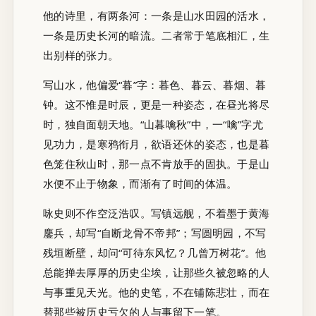
他的诗里，有两条河：一条是山水田园的活水，
一条是历史长河的暗流。二者常于笔底相汇，生
出别样的张力。
写山水，他偏爱“暮”字：暮色、暮云、暮烟、暮
钟。这不惟是时辰，更是一种姿态，在昼光将尽
时，独自面朝天地。“山暮噙秋”中，一“噙”字尤
见功力，是寒鸦衔月，欲语还休的姿态，也是暮
色笼住秋山时，那一点不肯放手的固执。于是山
水便不止于物象，而渐有了时间的体温。
咏史则不作空泛浩叹。写镇远舰，不着墨于黄海
鏖兵，却写“自断龙骨不帝邦”；写圆明园，不写
残垣断壁，却问“可待东风忆？几曾万树花”。他
总能掸去厚厚的历史尘埃，让那些久被忽略的人
与事重见天光。他的史笔，不在铺陈悲壮，而在
替那些被历史亏欠的人与事留下一笔。