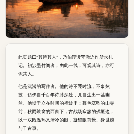
此页题曰“其诗其人”，乃伯淳读守澈近作所录札
记。初涉墨竹阁者，由此一线，可观其诗，亦可
识其人。
他是沉潜的写作者。他的诗不逐时流，不事炫
技，仿佛自千百年诗脉深处，兀自生出一茎幽
兰。他惯于立在时间的褶皱里：暮色沉坠的山寺
前，秋雨敲窗的西窗下，古战场寂寥的残垣边，
以一双既温热又清冷的眼，凝望眼前景、身世感
与千古事。