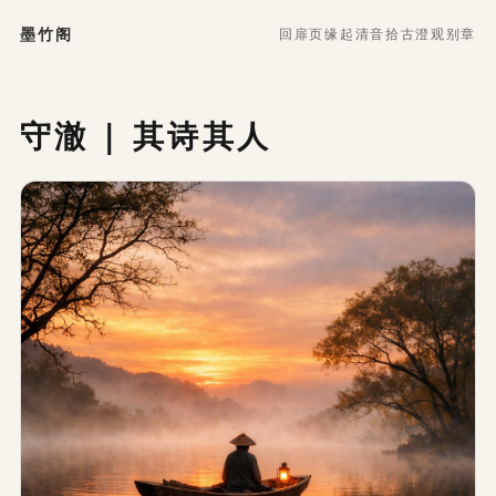
墨竹阁
回扉页
缘起
清音
拾古
澄观
别章
守澈 | 其诗其人