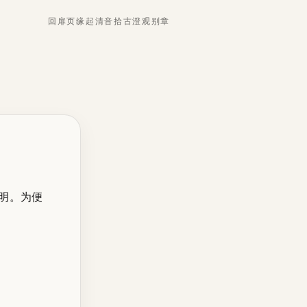
回扉页
缘起
清音
拾古
澄观
别章
明。为便