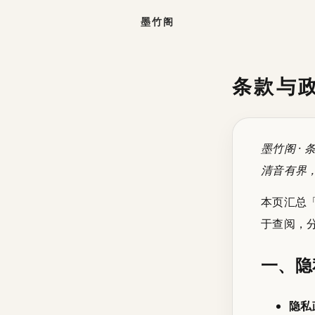
墨竹阁
条款与
墨竹阁 · 
清音有界
本页汇总
于查阅，
一、隐
隐私