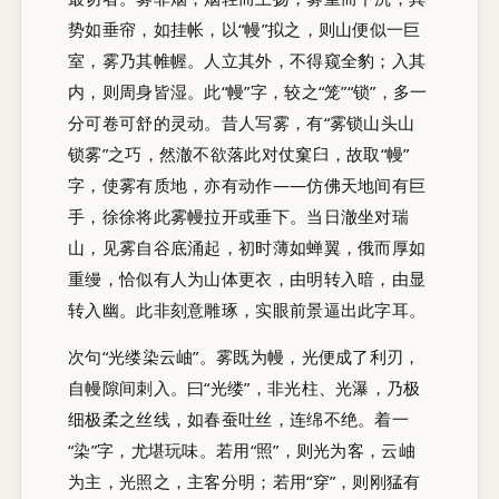
势如垂帘，如挂帐，以“幔”拟之，则山便似一巨
室，雾乃其帷幄。人立其外，不得窥全豹；入其
内，则周身皆湿。此“幔”字，较之“笼”“锁”，多一
分可卷可舒的灵动。昔人写雾，有“雾锁山头山
锁雾”之巧，然澈不欲落此对仗窠臼，故取“幔”
字，使雾有质地，亦有动作——仿佛天地间有巨
手，徐徐将此雾幔拉开或垂下。当日澈坐对瑞
山，见雾自谷底涌起，初时薄如蝉翼，俄而厚如
重缦，恰似有人为山体更衣，由明转入暗，由显
转入幽。此非刻意雕琢，实眼前景逼出此字耳。
次句“光缕染云岫”。雾既为幔，光便成了利刃，
自幔隙间刺入。曰“光缕”，非光柱、光瀑，乃极
细极柔之丝线，如春蚕吐丝，连绵不绝。着一
“染”字，尤堪玩味。若用“照”，则光为客，云岫
为主，光照之，主客分明；若用“穿”，则刚猛有