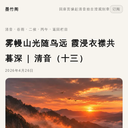
墨竹阁
回扉页
缘起
清音
拾古
澄观
别章
订阅
清音
·
谷雨
· 二侯 ·
丙午
·
返回栏目
雾幔山光随鸟远 霞浸衣襟共
暮深 | 清音（十三）
2026年4月26日