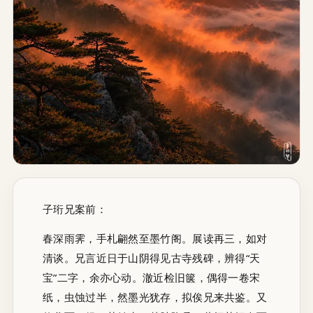
子珩兄案前：
春深雨霁，手札翩然至墨竹阁。展读再三，如对
清谈。兄言近日于山阴得见古寺残碑，辨得“天
宝”二字，余亦心动。澈近检旧箧，偶得一卷宋
纸，虫蚀过半，然墨光犹存，拟俟兄来共鉴。又