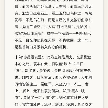
形，而其所归之处无形；目有穷，而随鸟之念无
穷。澈当日坐在石上，看三五只山鸟掠过，忽然
觉得，不是鸟在归，而是自己的目光被它们牵引
着，抛向了虚空。古人写“目送飞鸿”，是洒脱；
澈写“极目随鸟归”，略带一丝痴态——明明鸟已
不见，目光却仍悬在天际，不肯收回。这一句，
是整首诗由外景转入内心的枢机。
末句“赤霞浸衣透”。此乃全诗最用力、也最见澈
本心之处。霞本在天，何以能“浸衣”？且曰
“透”，是湿透，是染透，是彻彻底底地被霞光包
裹。细思之，日落前后，西天赤霞弥漫，天地间
万物皆被镀上一层红晕。人坐其中，衣上、发
上、眉上，无不被霞光所染。然用“照衣”“映
衣”，皆隔了一层；用“浸”，则如将衣衫投入染
缸，霞光如液体，流动、渗透、浸润，直至衣之