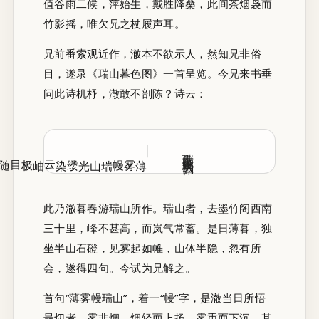
值谷雨二候，萍始生，戴胜降桑，此间茶烟袅而
竹影摇，唯欠兄之杖履声耳。
兄前番索观近作，澈本不欲示人，然知兄非俗
目，遂录《瑞山暮色图》一首呈览。今兄来书垂
问此诗机杼，澈敢不剖陈？诗云：
瑞山暮色图（仄韵体）
光缕染云岫
薄雾幔瑞山
此乃澈暮春游瑞山所作。瑞山者，去墨竹阁西南
三十里，峰不甚高，而岚气常蓄。是日薄暮，独
坐半山石磴，见雾起如帷，山体半隐，忽有所
会，遂得四句。今试为兄解之。
首句“薄雾幔瑞山”，着一“幔”字，是澈当日所悟
最切者。雾非烟，烟轻而上扬，雾重而下沉，其