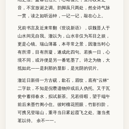
音，不宜放诞之调。韵脚虽只两处，然全诗气脉
一贯，读之如听远钟，一记一记，敲在心上。
兄前书言及近来常翻《世说新语》，叹魏晋人于
山水间见自我。澈以为，山水非仅为耳目之娱，
更是心镜。瑞山薄暮，本寻常之景，因澈当时心
有所滞，目有所凝，遂成此四句。若换一日，心
境不同，或许便是另一番笔墨了。诗之为物，大
抵如此——是刹那的显影，是光阴的切片。
澈近日新得一方古砚，歙石，眉纹，底有“云林”
二字款，不知是倪瓒遗物抑或后人伪托。又于瓦
瓮中蓄得春水，拟试新茶。兄若得暇，望于端午
前后来墨竹阁小住。彼时榴花照眼，竹影扫阶，
可携兄登瑞山，重寻当日雾起霞飞之处。澈当煮
茗以待。 余不一一。