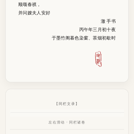
顺颂春祺，
并问嫂夫人安好
澈 手书
丙午年三月初十夜
于墨竹阁暮色染窗、茶烟初歇时
【同栏文录】
左右滑动 · 同栏诸卷