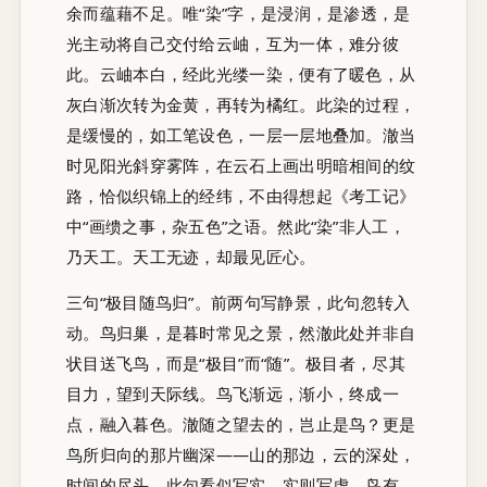
余而蕴藉不足。唯“染”字，是浸润，是渗透，是
光主动将自己交付给云岫，互为一体，难分彼
此。云岫本白，经此光缕一染，便有了暖色，从
灰白渐次转为金黄，再转为橘红。此染的过程，
是缓慢的，如工笔设色，一层一层地叠加。澈当
时见阳光斜穿雾阵，在云石上画出明暗相间的纹
路，恰似织锦上的经纬，不由得想起《考工记》
中“画缋之事，杂五色”之语。然此“染”非人工，
乃天工。天工无迹，却最见匠心。
三句“极目随鸟归”。前两句写静景，此句忽转入
动。鸟归巢，是暮时常见之景，然澈此处并非自
状目送飞鸟，而是“极目”而“随”。极目者，尽其
目力，望到天际线。鸟飞渐远，渐小，终成一
点，融入暮色。澈随之望去的，岂止是鸟？更是
鸟所归向的那片幽深——山的那边，云的深处，
时间的尽头。此句看似写实，实则写虚。鸟有