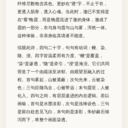
纤维尽数饱含其色。更妙在“透”字，不止于衣，
更透入肌骨，透入心魂。当此时，澈已不觉得是
在“看”晚霞，而是晚霞流进了澈的身体，澈成了
霞的一部分，衣与身与霞与山与雾，浑然一体。
这种体验，非亲身临其境者不能道。
综观此诗，四句二十字，句句有动词：幔、染、
随、浸。四字皆温柔而有力度。“幔”是覆盖，
“染”是渗透，“随”是牵引，“浸”是淹没。它们共同
营造了一个由疏淡至浓郁、由观望至融入的过
程。首句雾起，山被遮蔽；次句光来，云被染
色；三句目随鸟去，心被带远；末句霞至，人被
化入。四句之间，有层层递进的内在逻辑。若以
画喻，首句是水墨淡彩，次句是浅绛设色，三句
是留白处忽见飞白，末句则是泼彩，朱砂赭石倾
泻而下，将整个画面染透。