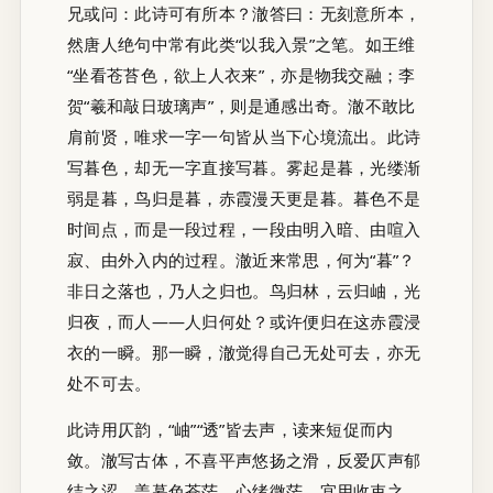
兄或问：此诗可有所本？澈答曰：无刻意所本，
然唐人绝句中常有此类“以我入景”之笔。如王维
“坐看苍苔色，欲上人衣来”，亦是物我交融；李
贺“羲和敲日玻璃声”，则是通感出奇。澈不敢比
肩前贤，唯求一字一句皆从当下心境流出。此诗
写暮色，却无一字直接写暮。雾起是暮，光缕渐
弱是暮，鸟归是暮，赤霞漫天更是暮。暮色不是
时间点，而是一段过程，一段由明入暗、由喧入
寂、由外入内的过程。澈近来常思，何为“暮”？
非日之落也，乃人之归也。鸟归林，云归岫，光
归夜，而人——人归何处？或许便归在这赤霞浸
衣的一瞬。那一瞬，澈觉得自己无处可去，亦无
处不可去。
此诗用仄韵，“岫”“透”皆去声，读来短促而内
敛。澈写古体，不喜平声悠扬之滑，反爱仄声郁
结之涩。盖暮色苍茫，心绪微茫，宜用收束之