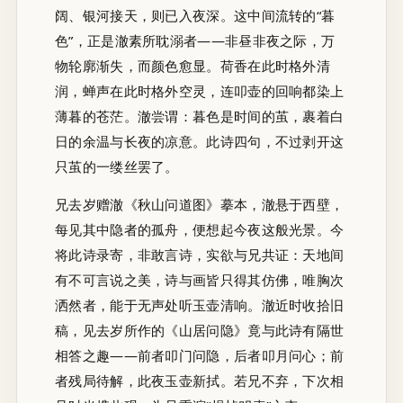
阔、银河接天，则已入夜深。这中间流转的“暮
色”，正是澈素所耽溺者——非昼非夜之际，万
物轮廓渐失，而颜色愈显。荷香在此时格外清
润，蝉声在此时格外空灵，连叩壶的回响都染上
薄暮的苍茫。澈尝谓：暮色是时间的茧，裹着白
日的余温与长夜的凉意。此诗四句，不过剥开这
只茧的一缕丝罢了。
兄去岁赠澈《秋山问道图》摹本，澈悬于西壁，
每见其中隐者的孤舟，便想起今夜这般光景。今
将此诗录寄，非敢言诗，实欲与兄共证：天地间
有不可言说之美，诗与画皆只得其仿佛，唯胸次
洒然者，能于无声处听玉壶清响。澈近时收拾旧
稿，见去岁所作的《山居问隐》竟与此诗有隔世
相答之趣——前者叩门问隐，后者叩月问心；前
者残局待解，此夜玉壶新拭。若兄不弃，下次相