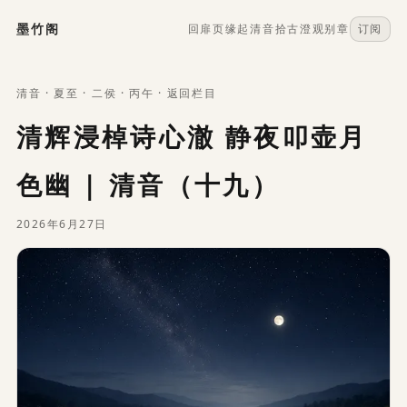
墨竹阁
回扉页
缘起
清音
拾古
澄观
别章
订阅
清音
·
夏至
· 二侯 ·
丙午
·
返回栏目
清辉浸棹诗心澈 静夜叩壶月
色幽 | 清音（十九）
2026年6月27日