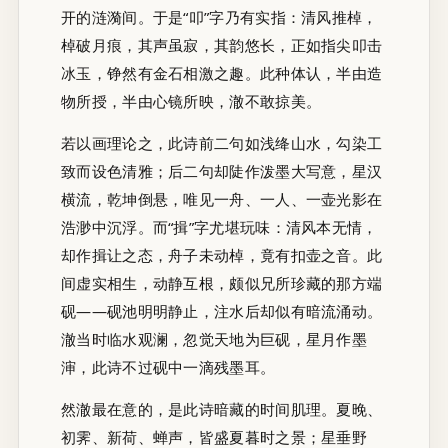
开的涟漪间。于是“叩”字乃有实指：清风推棹，
棹破月痕，其声虽寂，其韵悠长，正如指尖叩击
冰玉，铮然有金石相激之趣。此种体认，半由造
物所授，半由心镜所映，澈不敢掠美。
若以画理论之，此诗前二句如浅绛山水，勾染工
致而设色清雅；后二句却陡作泼墨大写意，星汉
横流，乾坤倒悬，唯见一舟、一人、一壶光影在
浩渺中沉浮。而“揖”字尤堪玩味：清风本无情，
却作揖让之态，舟子未动棹，竟有扣壶之音。此
间虚实相生，动静互根，颇似兄所珍藏的那方端
砚——砚池明明静止，注水后却似有暗流涌动。
澈当时临水观澜，忽觉天地为巨砚，星月作墨
渖，此诗不过砚中一滴残墨耳。
然澈最在意的，是此诗暗藏的时间肌理。夏晚、
初霁、新荷、蝉声，皆盛夏暮时之景；星垂野