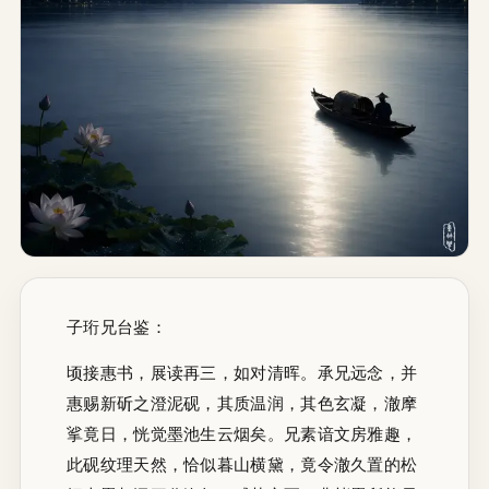
子珩兄台鉴：
顷接惠书，展读再三，如对清晖。承兄远念，并
惠赐新斫之澄泥砚，其质温润，其色玄凝，澈摩
挲竟日，恍觉墨池生云烟矣。兄素谙文房雅趣，
此砚纹理天然，恰似暮山横黛，竟令澈久置的松