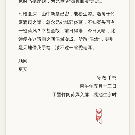
见时当携此砚，为兄重演“揖棹叩壶”之态。
时维夏深，山中新篁已密，老松生凉。澈每于竹
露滴砌之际，忽念兄处城郭炎蒸，不知案头可有
一缕荷风？幸甚至哉，前日得雨，今日又晴，此
诗便在这晴雨之间偶然凝成。所谓“偶然”，实则
是天地借我手笔，澈不过一管秃毫耳。
顺问
夏安
守澈 手书
丙午年五月十三日
于墨竹阁荷风入牖、砚池生凉时