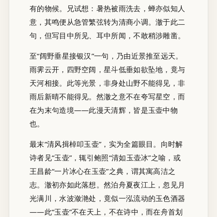
有的物候。兄试想：暑热被雨洗去，蝉亦似知人
意，其鸣便从急管繁弦转为清商小调。澈于此二
句，但写目中所见、耳中所闻，不敢稍涉雕凿。
至“阔野垂星接银汉”一句，乃由近景推至远天。
雨霁云开，四野空阔，星斗低垂如欲坠地，竟与
天河相接。此等光景，非身处山野不能得见，非
雨后新晴不能得见。然澈之意不在夸写星空，而
在为末句造境——此漫天清辉，皆是玉壶中物
也。
最末“清风揖棹叩玉壶”，实为全篇眼目。向时解
诗者见“玉壶”，辄引鲍照“清如玉壶冰”之喻，或
王昌龄“一片冰心在玉壶”之典，谓其寓高洁之
志。澈初亦如此落想。然泊舟夏夜江上，忽见月
光满川，水波潋滟处，竟似一泓流动的玉色酒器
——此“玉壶”不在天上，不在诗中，而在舟首划