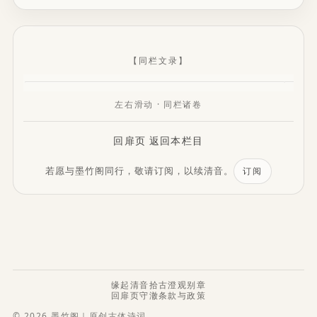
【同栏文录】
左右滑动 · 同栏诸卷
回扉页
返回本栏目
若愿与墨竹阁同行，敬请订阅，以续清音。
订阅
缘起
清音
拾古
澄观
别章
回扉页
守澈
条款与政策
© 2026 墨竹阁｜原创古体诗词