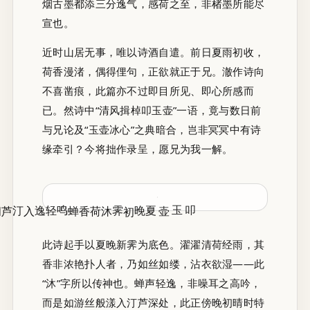
烟古墨都添三分逸气，感荷之至，非楮墨所能尽
宣也。
近时山居无事，唯以诗酒自遣。前日夏雨初收，
荷香漫渚，偶得俚句，正欲就正于兄。澈作诗向
不喜凿痕，此篇亦不过即目所见、即心所感而
已。然诗中“清风揖棹叩玉壶”一语，竟与数日前
与兄论及“玉壶冰心”之典暗合，岂非冥冥中有诗
缘牵引？今将拙作录呈，愿兄为我一解。
蝉鸣轻逸入汀芦
夏晚初霁沐荷香
叩玉壶
此诗起手以夏晚新霁为底色。濯濯清荷经雨，其
香非浓艳扑人者，乃如丝如缕，沾衣欲湿——此
“沐”字所以传神也。蝉声轻逸，非噪耳之高吟，
而是如游丝般漾入汀芦深处，此正傍晚初晴时特