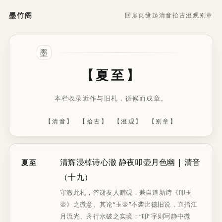
墨竹阁
回扉页
缘起
清音
拾古
澄观
别章
【夏至】
本栏收录近作与旧札，循候而成章。
【清音】
【拾古】
【澄观】
【别章】
清辉浸棹诗心澈 静夜叩壶月色幽 | 清音
夏至
（十九）
守澈此札，答谢友人赠砚，兼自道新诗《叩玉
壶》之微意。其论“玉壶”不袭比德旧说，直指江
月流光、舟行水破之实境；“叩”字则写静中微