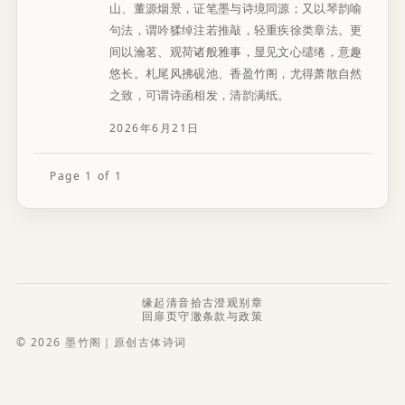
山、董源烟景，证笔墨与诗境同源；又以琴韵喻
句法，谓吟猱绰注若推敲，轻重疾徐类章法。更
间以瀹茗、观荷诸般雅事，显见文心缱绻，意趣
悠长。札尾风拂砚池、香盈竹阁，尤得萧散自然
之致，可谓诗函相发，清韵满纸。
2026年6月21日
Page 1 of 1
缘起
清音
拾古
澄观
别章
回扉页
守澈
条款与政策
© 2026 墨竹阁｜原创古体诗词