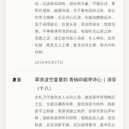
动，以波痕拟清响，得自然天趣。守澈论诗，重
即目感发，融通诗画，尤于暮色流转之际，体认
时序之幽微，足见诗心沉潜。全篇由赠物起兴，
及于画理砚石，往复从容，语淡而味永，情致深
挚。不事雕琢而清韵自远，笔端时见山居之静、
荷露之凉，读之如对故人清谈，令人神往。此等
札翰，既具文人之雅，复含论诗之精，堪为今时
佳制。
2026年6月27日
翠浪泼空凝夏韵 青钱叩砚寄诗心 | 清音
夏至
（十八）
此札乃守澈答友人论诗之函，兼述新作荷塘晚归
之旨。全篇以骤雨初霁、霞光笑语为经纬，既析
炼字之精微，复探谋篇之机杼。首联写景以声衬
静，颔联转急而终归澄明，颈尾由实入虚，笑语
疑真，足见诗家手眼。尤以画理通诗，援米氏云