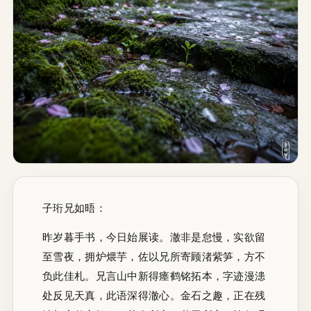
子珩兄如晤：
昨岁暮手书，今日始展读。澈非是怠慢，实欲留
至雪夜，拥炉煨芋，佐以兄所寄顾渚紫笋，方不
负此佳札。兄言山中新得瘗鹤铭拓本，字迹漫漶
处反见天真，此语深得澈心。金石之趣，正在残