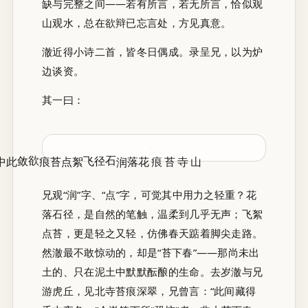
缺与完整之间——若有所言，若无所言，恰似观
山观水，总在欲辩已忘言处，方见真意。
澈近得小诗二首，皆冬日偶成。录呈兄，以为炉
边谈资。
其一曰：
飞絮点苔痕
花落润石径
山寺苔痕
兄观“润”字、“点”字，可觉其中用力之轻重？花
落石径，是自然的笔触，温柔到几乎无声；飞絮
点苔，更是轻之又轻，仿佛春天踮着脚尖走路。
然澈最不敢惊动的，却是“苔下春”——那尚未出
土的、只在泥土中默默酝酿的生命。去岁澈与兄
游虎丘，见北寺苔痕深翠，兄曾言：“此间藏得