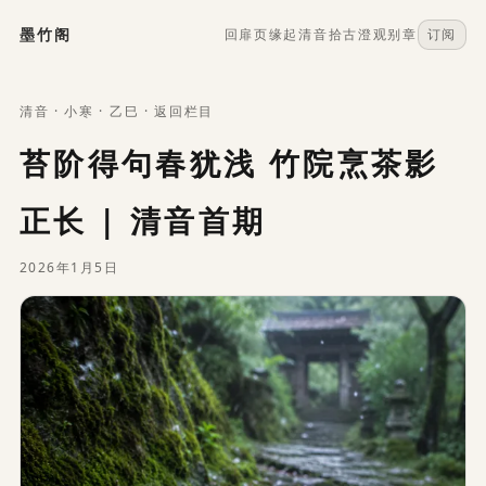
墨竹阁
回扉页
缘起
清音
拾古
澄观
别章
订阅
清音
·
小寒
·
乙巳
·
返回栏目
苔阶得句春犹浅 竹院烹茶影
正长 | 清音首期
2026年1月5日