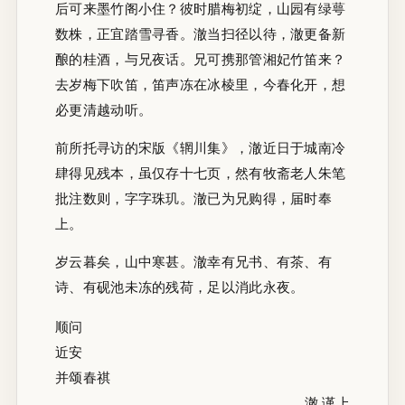
后可来墨竹阁小住？彼时腊梅初绽，山园有绿萼
数株，正宜踏雪寻香。澈当扫径以待，澈更备新
酿的桂酒，与兄夜话。兄可携那管湘妃竹笛来？
去岁梅下吹笛，笛声冻在冰棱里，今春化开，想
必更清越动听。
前所托寻访的宋版《辋川集》，澈近日于城南冷
肆得见残本，虽仅存十七页，然有牧斋老人朱笔
批注数则，字字珠玑。澈已为兄购得，届时奉
上。
岁云暮矣，山中寒甚。澈幸有兄书、有茶、有
诗、有砚池未冻的残荷，足以消此永夜。
顺问
近安
并颂春祺
澈 谨上