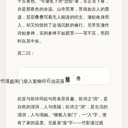
千古夜色。”今澈笔下所“恐惊”者，非止苔下春，
亦是那夜色的余温。山寺荒寒，苔痕如古人的墨
迹，层层叠叠写着无人能读的经文。澈欲敛身而
入，却又怕惊扰了这场沉默的修行。兄常笑澈作
诗如参禅，实则参禅不如观苔——苔不言，而四
时在其中矣。
其二曰：
叠·竹院烹茶
竹影
柳絮入柴门
落花润石径
此首与前诗同起句而各异其趣。前诗之“润”，是
自然的浸润，人与境隔；此诗之“润”，是生活的
浸润，人与境融。“柳絮入柴门”，一“入”字，便
有了家的温度。兄最喜“漫”字——竹影漫过庭