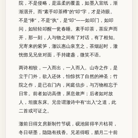
院，不是侵略，是温柔的覆盖，如墨入宣纸，渐
渐洇开。而“素手叩茶樽”的“叩”字，才是诗眼。
不是“捧”，不是“执”，是“叩”——如叩门，如叩
问，如轻轻叩醒一瓮春睡。素手叩茶，茶应声而
开，那一刻，人与物之间有了对话，有了相知。
兄寄来的紫笋，澈以惠山泉烹之，茶烟起时，澈
恍惚见兄坐对面，手持建盏，微笑不语。
两诗相较，一入而出，一入而入。山寺之作，是
立于门外，欲入还休，怕惊扰了自然的神圣；竹
院之作，是已在门内，闲庭信步，与万物相忘于
日常。前者如访高僧，屏息敛声；后者如对故
人，坦腹东床。兄尝谓澈诗中有“出入”之道，此
二首或可证之。
澈前日得文房新制竹节砚，砚池留得半片枯荷，
冬日研墨，隐隐有残香。兄若得暇，腊月二十前