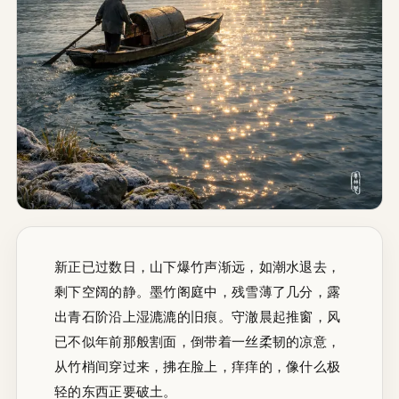
新正已过数日，山下爆竹声渐远，如潮水退去，
剩下空阔的静。墨竹阁庭中，残雪薄了几分，露
出青石阶沿上湿漉漉的旧痕。守澈晨起推窗，风
已不似年前那般割面，倒带着一丝柔韧的凉意，
从竹梢间穿过来，拂在脸上，痒痒的，像什么极
轻的东西正要破土。