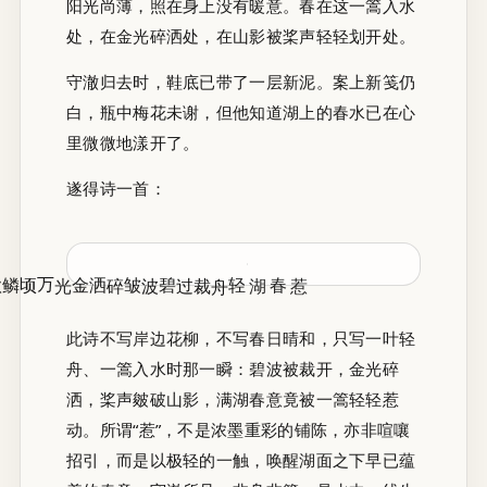
阳光尚薄，照在身上没有暖意。春在这一篙入水
处，在金光碎洒处，在山影被桨声轻轻划开处。
守澈归去时，鞋底已带了一层新泥。案上新笺仍
白，瓶中梅花未谢，但他知道湖上的春水已在心
里微微地漾开了。
遂得诗一首：
碎洒金光万顷鳞
轻舟裁过碧波皱
惹春湖
此诗不写岸边花柳，不写春日晴和，只写一叶轻
舟、一篙入水时那一瞬：碧波被裁开，金光碎
洒，桨声皴破山影，满湖春意竟被一篙轻轻惹
动。所谓“惹”，不是浓墨重彩的铺陈，亦非喧嚷
招引，而是以极轻的一触，唤醒湖面之下早已蕴