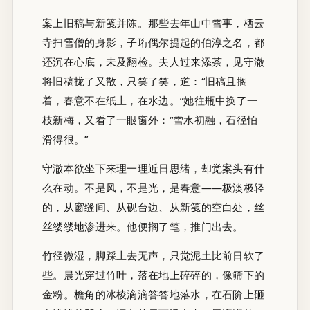
案上旧稿与新笺并陈。那些去年山中雪事，栖云
寺扫雪僧的身影，子珩偶尔提起的伯淳之名，都
还沉在心底，未及翻检。夫人过来添茶，见守澈
将旧稿拢了又散，只笑了笑，道：“旧稿且搁
着，春意不在纸上，在水边。”她往瓶中换了一
枝新梅，又看了一眼窗外：“雪水初融，石径怕
滑得很。”
守澈本欲坐下来理一理近日思绪，却觉案头有什
么在动。不是风，不是光，是春意——极淡极轻
的，从窗缝间、从砚台边、从新笺的空白处，丝
丝缕缕地渗进来。他便搁了笔，推门出去。
竹径微湿，脚踩上去无声，只觉泥土比前日软了
些。晨光穿过竹叶，落在地上碎碎的，像筛下的
金粉。檐角的冰棱滴滴答答地落水，在石阶上砸