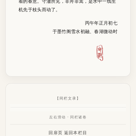
着的春意。守澈所见，非舟非篙，是水中一线生
机先于枝头而动了。
丙午年正月初七
于墨竹阁雪水初融、春湖微动时
【同栏文录】
左右滑动 · 同栏诸卷
回扉页
返回本栏目