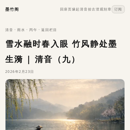
墨竹阁
回扉页
缘起
清音
拾古
澄观
别章
订阅
清音
·
雨水
·
丙午
·
返回栏目
雪水融时春入眼 竹风静处墨
生漪 | 清音（九）
2026年2月23日