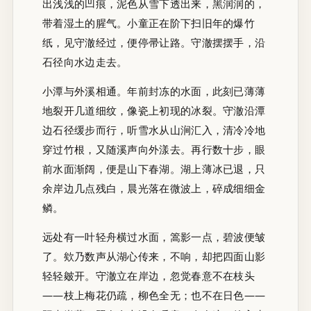
出浅浅的凹痕，泥色从雪下透出来，黑润润的，
带着湿土的腥气。小童正在阶下扫旧年的爆竹
纸，见守澈经过，便停帚让路。守澈摆摆手，沿
石径向水边走去。
小潭与外溪相通。年前封冻的水面，此刻已薄薄
地裂开几道细纹，像瓷上初现的冰裂。守澈沿潭
边石径缓步而行，听雪水从山涧汇入，清冷冷地
穿过竹根，又随溪声向外漾去。再行数十步，眼
前水面渐阔，便是山下春湖。湖上薄冰已退，只
余岸边几点残白，晨光落在微波上，碎成细细金
鳞。
远处有一叶轻舟横过水面，篙影一点，碧波便皱
了。欸乃数声从湖心传来，不响，却把四面山影
轻轻皴开。守澈立在岸边，忽觉春意不在枝头
——枝上梅花仍疏，柳色全无；也不在日色——