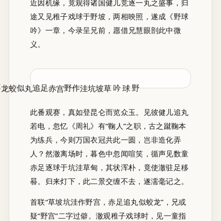
近因机缘，竟观得诸国健儿竞逐一丸之盛事，归
途又见稚子戏球于野坡，两相映照，遂成《野球
吟》一章，今录呈兄前，愿借兄慧眼剖此中微
义。
草坡坑洼作野宫 赤足追丸似蛟龙
野球吟
此番观赛，真如登昆仑而览众玉。见彼健儿追丸
若电，忽忆《周礼》有“鞠人”之职，古之蹴鞠本
为练兵，今则万国衣冠共此一圆，岂非造化弄
人？然澈离场时，暮色中忽闻喧笑，循声见数童
赤足逐球于坑洼草甸，其状浑朴，竟使澈驻足移
晷。归来灯下，此二景交缠不去，遂濡毫记之。
首联“草坡坑洼作野宫，赤足追丸似蛟龙”，兄或
疑“野宫”二字过僻。澈观稚子戏球时，见一童指