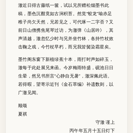
澈近日得古藤纸一箧，试以兄所赠松烟墨书此
稿，墨色沉酣竟如古涧积苔。然觉“蛟龙”喻赤足
稚子尚欠天然，兄若见之，可代琢一二字否？又
前日山僧携焦尾琴过访，为澈弹《山居吟》，其
声清越，澈忽忆少时与兄并坐竹林，各持竹杖效
击鞠之戏，今竹杖早朽，而兄我皆鬓染霜星矣。
墨竹阁东窗下新植绿蕉十本，雨打时声如碎玉，
澈每于此处展兄来函。今岁梅雨特盛，砚池日日
生晕，然兄书所言“心静自无暑”，澈深佩此语。
若得暇，望寄示近刊《金石萃编》补遗数则，以
广澈见闻。
顺颂
夏祺
守澈 谨上
丙午年五月十五日灯下