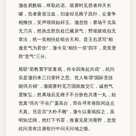
澈改易数稿，终取此语。观赛时见胜者仰天长
啸，负者垂首泣血，归途却见稚子跌扑，众童争
相搀扶，笑声琅琅如碎玉。澈忽悟：赛场干戈虽
无刀兵，然执念胜负处已藏戾气；野坡嬉戏似无
章法，然一笑相扶处暗合天和。昔王右丞写“相
逢意气为君饮”，澈今见“相扶一笑”四字，竟觉更
胜“意气”三分。
尾联“若教寰宇皆童戏，何令四海起兵戎”，此问
实是澈归来三日萦怀之思。世人每谓“国际竞技
能弭兵祸”，澈观赛时见万国旌旗交汇，诚然气
度恢弘；然离场后见稚子不分肤色共逐一丸，始
觉真“弭兵”不在广厦高台，而在寻常巷陌间这点
天真。兄尝言“大朴不雕”，澈今以童戏拟之，虽
明知迂阔，然灯下书罢，推窗见星河垂野，忽觉
此问竟有汉唐歌行中问天问地之慨。